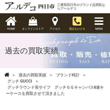
三重県四日市のブランド品買取な
らアールデコ
HOME
オンラインストア
アクセス
電話をかける
MENU
過去の買取実績
＞
過去の買取実績
＞
ブランド時計
＞
グッチ GUCCI
＞
グッチラウンド長サイフ グッチＧＧキャンバス6連キ
ーケースを買取させて頂きました