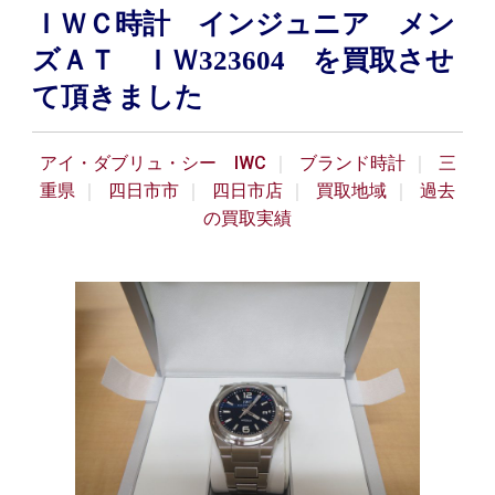
ＩＷＣ時計 インジュニア メン
ズＡＴ ＩＷ323604 を買取させ
て頂きました
アイ・ダブリュ・シー IWC
ブランド時計
三
重県
四日市市
四日市店
買取地域
過去
の買取実績