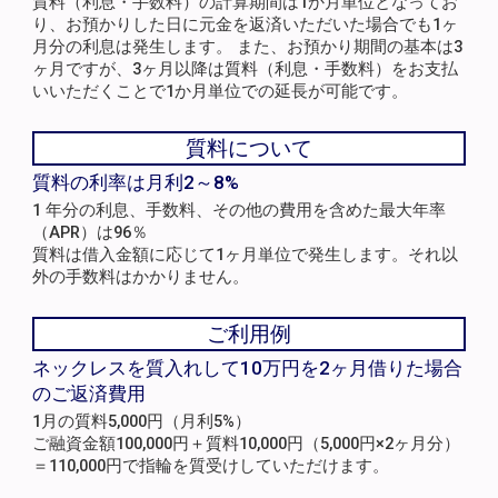
質料（利息・手数料）の計算期間は1か月単位となってお
り、お預かりした日に元金を返済いただいた場合でも1ヶ
月分の利息は発生します。 また、お預かり期間の基本は3
ヶ月ですが、3ヶ月以降は質料（利息・手数料）をお支払
いいただくことで1か月単位での延長が可能です。
質料について
質料の利率は月利2～8%
1 年分の利息、手数料、その他の費用を含めた最大年率
（APR）は96％
質料は借入金額に応じて1ヶ月単位で発生します。それ以
外の手数料はかかりません。
ご利用例
ネックレスを質入れして10万円を2ヶ月借りた場合
のご返済費用
1月の質料5,000円（月利5%）
ご融資金額100,000円＋質料10,000円（5,000円×2ヶ月分）
＝110,000円で指輪を質受けしていただけます。