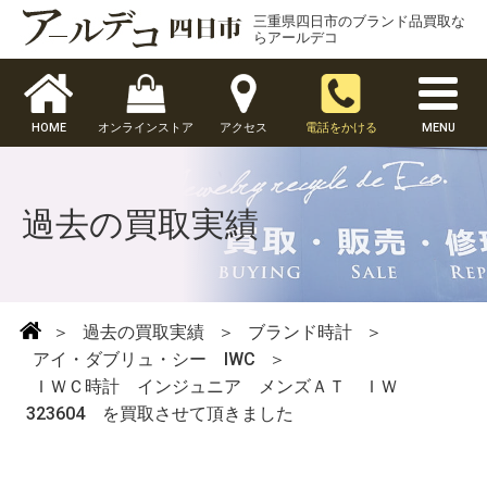
三重県四日市のブランド品買取な
らアールデコ
HOME
オンラインストア
アクセス
電話をかける
MENU
過去の買取実績
＞
過去の買取実績
＞
ブランド時計
＞
アイ・ダブリュ・シー IWC
＞
ＩＷＣ時計 インジュニア メンズＡＴ ＩＷ
323604 を買取させて頂きました