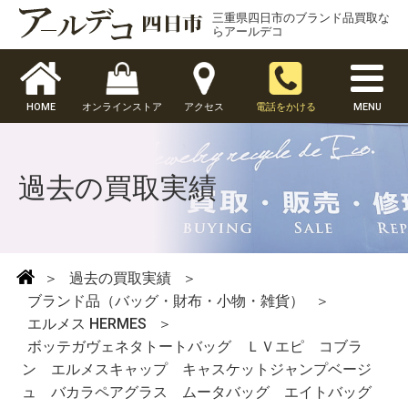
三重県四日市のブランド品買取な
らアールデコ
HOME
オンラインストア
アクセス
電話をかける
MENU
過去の買取実績
＞
過去の買取実績
＞
ブランド品（バッグ・財布・小物・雑貨）
＞
エルメス HERMES
＞
ボッテガヴェネタトートバッグ ＬＶエピ コブラ
ン エルメスキャップ キャスケットジャンプベージ
ュ バカラペアグラス ムータバッグ エイトバッグ