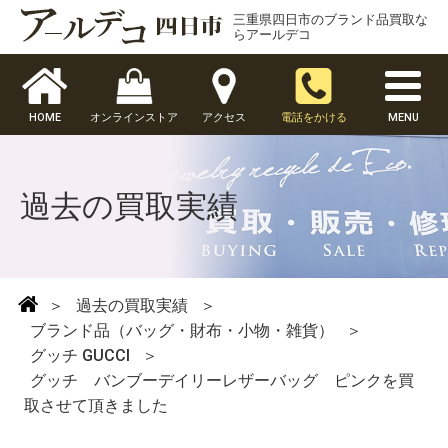
三重県四日市のブランド品買取な
らアールデコ
HOME
オンラインストア
アクセス
電話をかける
MENU
過去の買取実績
＞
過去の買取実績
＞
ブランド品（バッグ・財布・小物・雑貨）
＞
グッチ GUCCI
＞
グッチ バンブーデイリーレザーバッグ ピンクを買
取させて頂きました