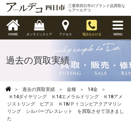
三重県四日市のブランド品買取な
らアールデコ
HOME
オンラインストア
アクセス
電話をかける
MENU
過去の買取実績
＞
過去の買取実績
＞
金種
＞
14金
＞
Ｋ14ダイヤリング Ｋ14エメラルドリング Ｋ18アメ
ジストリング ピアス Ｋ18/Ｐｔコンビアクアマリン
リング シルバーブレスレット を買取させて頂きまし
た