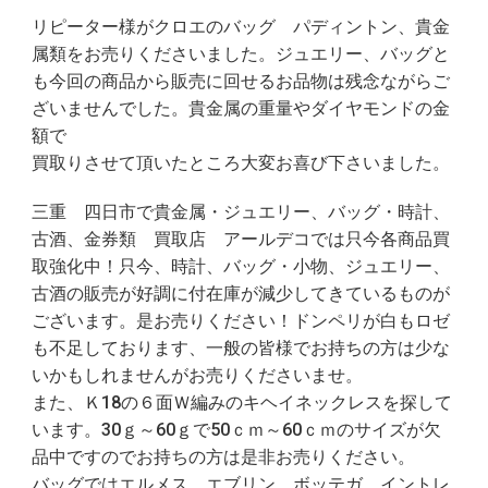
リピーター様がクロエのバッグ パディントン、貴金
属類をお売りくださいました。ジュエリー、バッグと
も今回の商品から販売に回せるお品物は残念ながらご
ざいませんでした。貴金属の重量やダイヤモンドの金
額で
買取りさせて頂いたところ大変お喜び下さいました。
三重 四日市で貴金属・ジュエリー、バッグ・時計、
古酒、金券類 買取店 アールデコでは只今各商品買
取強化中！只今、時計、バッグ・小物、ジュエリー、
古酒の販売が好調に付在庫が減少してきているものが
ございます。是お売りください！ドンペリが白もロゼ
も不足しております、一般の皆様でお持ちの方は少な
いかもしれませんがお売りくださいませ。
また、Ｋ18の６面Ｗ編みのキヘイネックレスを探して
います。30ｇ～60ｇで50ｃｍ～60ｃｍのサイズが欠
品中ですのでお持ちの方は是非お売りください。
バッグではエルメス エブリン ボッテガ イントレ