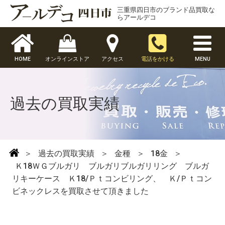
三重県四日市のブランド品買取な
らアールデコ
HOME
オンラインストア
アクセス
電話をかける
MENU
過去の買取実績
＞
過去の買取実績
＞
金種
＞
18金
＞
Ｋ18ＷＧブルガリ ブルガリブルガリリング ブルガ
リキーケース Ｋ18/Ｐｔコンビリング、 Ｋ/Ｐｔコン
ビネックレスを買取させて頂きました