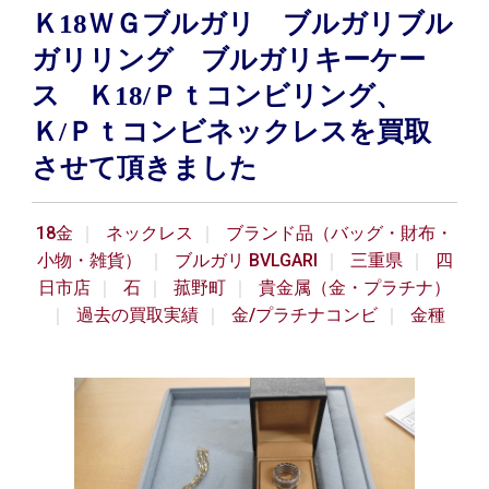
Ｋ18ＷＧブルガリ ブルガリブル
ガリリング ブルガリキーケー
ス Ｋ18/Ｐｔコンビリング、
Ｋ/Ｐｔコンビネックレスを買取
させて頂きました
18金
ネックレス
ブランド品（バッグ・財布・
小物・雑貨）
ブルガリ BVLGARI
三重県
四
日市店
石
菰野町
貴金属（金・プラチナ）
過去の買取実績
金/プラチナコンビ
金種