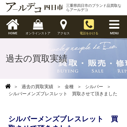
三重県四日市のブランド品買取な
らアールデコ
HOME
オンラインストア
アクセス
電話をかける
MENU
過去の買取実績
＞
過去の買取実績
＞
金種
＞
シルバー
＞
シルバーメンズブレスレット 買取させて頂きました
シルバーメンズブレスレット 買