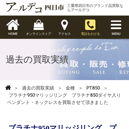
三重県四日市のブランド品買取な
らアールデコ
HOME
オンラインストア
アクセス
電話をかける
MENU
過去の買取実績
＞
過去の買取実績
＞
金種
＞
PT850
＞
プラチナ950マリッジリング プラチナ850ダイヤ入り
ペンダント・ネックレスを買取させて頂きました
プラチナ950マリッジリング プ