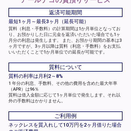
アールデコの
質預りサービス
返済可能期間
最短1ヶ月～最長3ヶ月（延長可能）
質料（利息・手数料）の計算期間は1か月単位となってお
り、お預かりした日に元金を返済いただいた場合でも1ヶ
月分の利息は発生します。 また、お預かり期間の基本は3
ヶ月ですが、3ヶ月以降は質料（利息・手数料）をお支払
いいただくことで1か月単位での延長が可能です。
質料について
質料の利率は月利2～8%
1 年分の利息、手数料、その他の費用を含めた最大年率
（APR）は96％
質料は借入金額に応じて1ヶ月単位で発生します。それ以
外の手数料はかかりません。
ご利用例
ネックレスを質入れして10万円を2ヶ月借りた場合