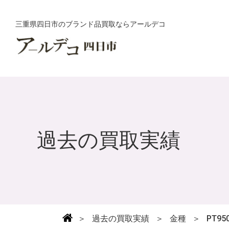
三重県四日市のブランド品買取ならアールデコ
過去の買取実績
＞
過去の買取実績
＞
金種
＞
PT95