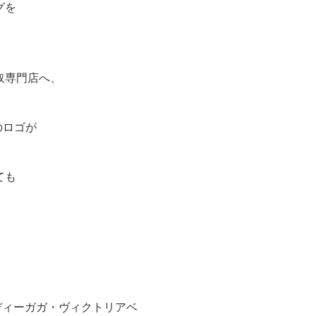
グを
、
取専門店へ、
のロゴが
ても
！レディーガガ・ヴィクトリアベ