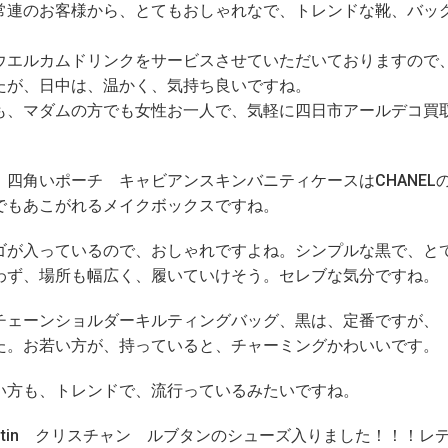
常連のお客様から、とてもおしゃれなで、トレンドな靴、バッ
ウエルカムドリンクをサービスさせていただいておりますので
たが、日中は、温かく、気持ち良いですね。
も、マダムの方でも女性お一人で、気軽に四日市アールデコ買
。
四角いポーチ キャビアンスキンバニティケースはCHANEL
でもあこがれるメイクボックスですね。
ゴが入っているので、おしゃれですよね。シンプルな黒で、と
わず、場所も幅広く、履いていけそう。セレブな気分ですね。
チェーンショルダーキルティングバッグ、黒は、定番ですが、
た。お若い方が、持っていると、チャーミングかわいいです。
い方も、トレンドで、流行っているみたいですね。
Louboutin クリスチャン ルブタンのシューズ入りました！！