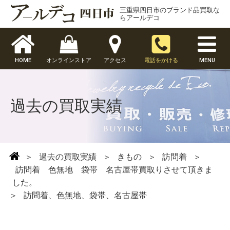
三重県四日市のブランド品買取な
らアールデコ
HOME
オンラインストア
アクセス
電話をかける
MENU
過去の買取実績
＞
過去の買取実績
＞
きもの
＞
訪問着
＞
訪問着 色無地 袋帯 名古屋帯買取りさせて頂きま
した。
＞
訪問着、色無地、袋帯、名古屋帯