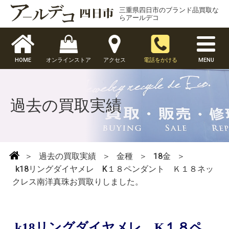
三重県四日市のブランド品買取な
らアールデコ
HOME
オンラインストア
アクセス
電話をかける
MENU
過去の買取実績
＞
過去の買取実績
＞
金種
＞
18金
＞
k18リングダイヤメレ K１８ペンダント Ｋ１８ネッ
クレス南洋真珠お買取りしました。
k18リングダイヤメレ K１８ペ