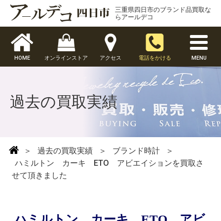
三重県四日市のブランド品買取な
らアールデコ
HOME
オンラインストア
アクセス
電話をかける
MENU
過去の買取実績
＞
過去の買取実績
＞
ブランド時計
＞
ハミルトン カーキ ETO アビエイションを買取さ
せて頂きました
ハミルトン カーキ ETO アビ