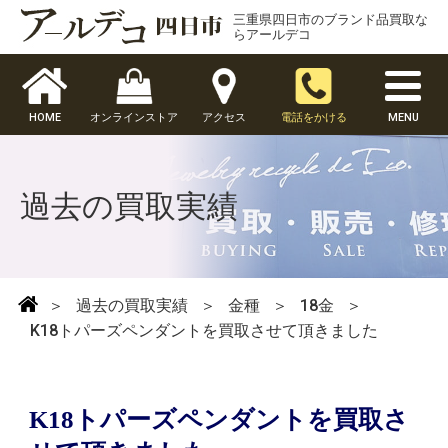
三重県四日市のブランド品買取な
らアールデコ
HOME
オンラインストア
アクセス
電話をかける
MENU
過去の買取実績
＞
過去の買取実績
＞
金種
＞
18金
＞
K18トパーズペンダントを買取させて頂きました
K18トパーズペンダントを買取さ