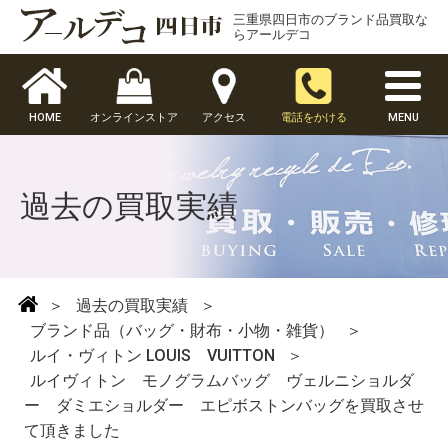
三重県四日市のブランド品買取な
らアールデコ
HOME
オンラインストア
アクセス
電話をかける
MENU
過去の買取実績
＞
過去の買取実績
＞
ブランド品（バッグ・財布・小物・雑貨）
＞
ルイ・ヴィトン LOUIS VUITTON
＞
ルイヴィトン モノグラムバッグ ヴェルニショルダ
ー ダミエショルダー エピボストンバッグを買取させ
て頂きました