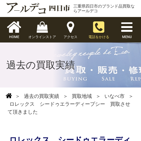
三重県四日市のブランド品買取な
らアールデコ
HOME
オンラインストア
アクセス
電話をかける
MENU
過去の買取実績
＞
過去の買取実績
＞
買取地域
＞
いなべ市
＞
ロレックス シードゥエラーディープシー 買取させ
て頂きました
ロレックス シードゥエラーディ