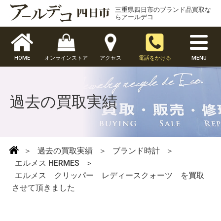
三重県四日市のブランド品買取な
らアールデコ
HOME
オンラインストア
アクセス
電話をかける
MENU
過去の買取実績
＞
過去の買取実績
＞
ブランド時計
＞
エルメス HERMES
＞
エルメス クリッパー レディースクォーツ を買取
させて頂きました