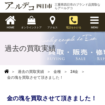
三重県四日市のブランド品買取な
らアールデコ
HOME
オンラインストア
アクセス
電話をかける
MENU
過去の買取実績
＞
過去の買取実績
＞
金種
＞
24金
＞
金の塊を買取させて頂きました！
金の塊を買取させて頂きました！