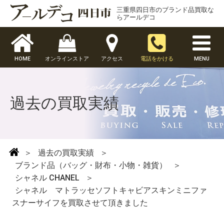
三重県四日市のブランド品買取な
らアールデコ
HOME
オンラインストア
アクセス
電話をかける
MENU
過去の買取実績
＞
過去の買取実績
＞
ブランド品（バッグ・財布・小物・雑貨）
＞
シャネル CHANEL
＞
シャネル マトラッセソフトキャビアスキンミニファ
スナーサイフを買取させて頂きました