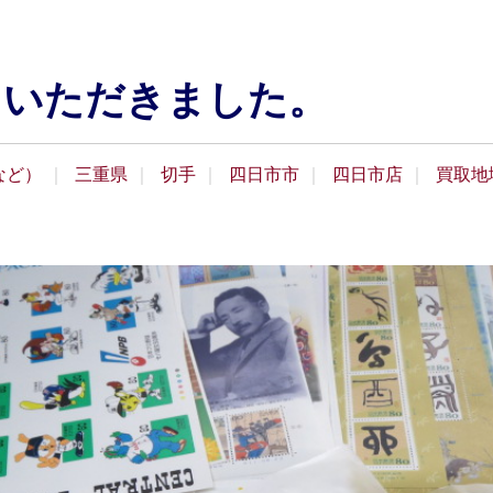
ていただきました。
など）
三重県
切手
四日市市
四日市店
買取地