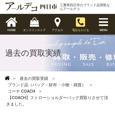
三重県四日市のブランド品買取な
らアールデコ
HOME
オンラインストア
アクセス
電話をかける
MENU
過去の買取実績
＞
過去の買取実績
＞
ブランド品（バッグ・財布・小物・雑貨）
＞
コーチ COACH
＞
【COACH】ストローショルダーバック買取りさせて頂
きました。