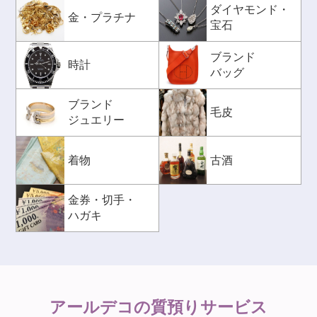
ダイヤモンド・
金・プラチナ
宝石
ブランド
時計
バッグ
ブランド
毛皮
ジュエリー
着物
古酒
金券・切手・
ハガキ
アールデコの
質預りサービス