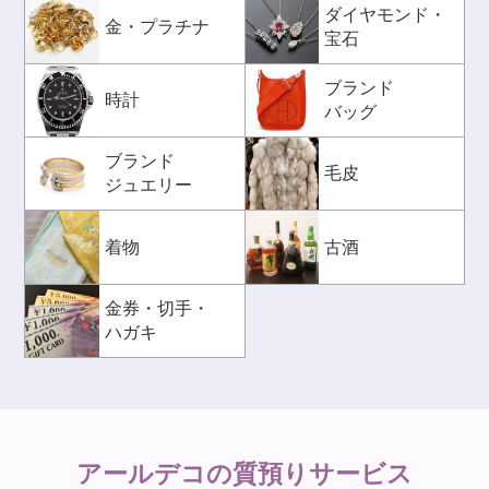
ダイヤモンド・
金・プラチナ
宝石
ブランド
時計
バッグ
ブランド
毛皮
ジュエリー
着物
古酒
金券・切手・
ハガキ
アールデコの
質預りサービス