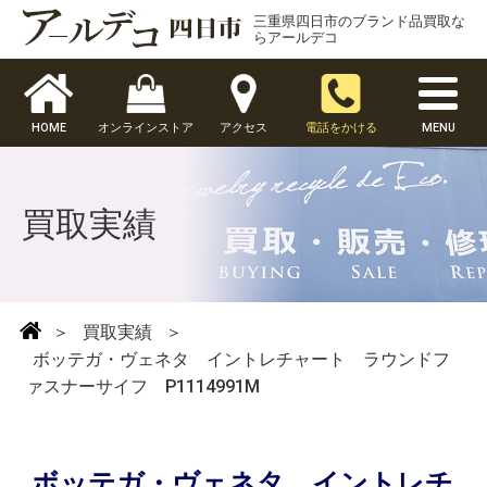
三重県四日市のブランド品買取な
らアールデコ
HOME
オンラインストア
アクセス
電話をかける
MENU
買取実績
＞
買取実績
＞
ボッテガ・ヴェネタ イントレチャート ラウンドフ
ァスナーサイフ P1114991M
ボッテガ・ヴェネタ イントレチ