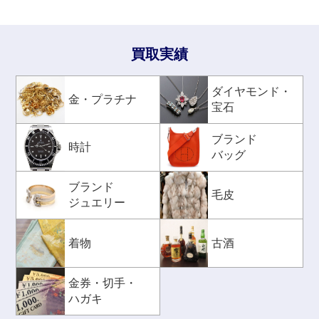
買取実績
ダイヤモンド・
金・プラチナ
宝石
ブランド
時計
バッグ
ブランド
毛皮
ジュエリー
着物
古酒
金券・切手・
ハガキ