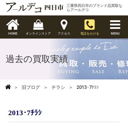
三重県四日市のブランド品買取な
らアールデコ
HOME
オンラインストア
アクセス
電話をかける
MENU
過去の買取実績
＞
旧ブログ
＞
チラシ
＞
2013･7ﾁﾗｼ
2013･7ﾁﾗｼ