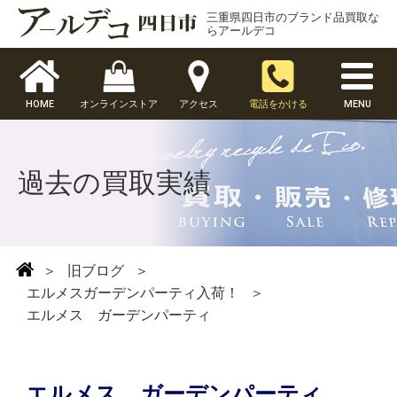
三重県四日市のブランド品買取な
らアールデコ
HOME
オンラインストア
アクセス
電話をかける
MENU
過去の買取実績
＞
旧ブログ
＞
エルメスガーデンパーティ入荷！
＞
エルメス ガーデンパーティ
エルメス ガーデンパーティ