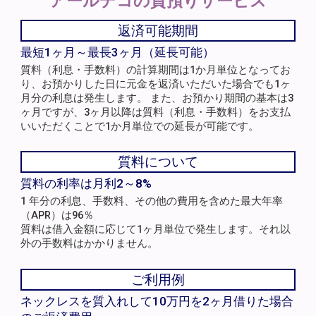
アールデコの
質預りサービス
返済可能期間
最短1ヶ月～最長3ヶ月（延長可能）
質料（利息・手数料）の計算期間は1か月単位となってお
り、お預かりした日に元金を返済いただいた場合でも1ヶ
月分の利息は発生します。 また、お預かり期間の基本は3
ヶ月ですが、3ヶ月以降は質料（利息・手数料）をお支払
いいただくことで1か月単位での延長が可能です。
質料について
質料の利率は月利2～8%
1 年分の利息、手数料、その他の費用を含めた最大年率
（APR）は96％
質料は借入金額に応じて1ヶ月単位で発生します。それ以
外の手数料はかかりません。
ご利用例
ネックレスを質入れして10万円を2ヶ月借りた場合