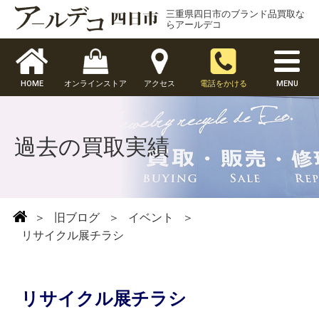
三重県四日市のブランド品買取な
らアールデコ
HOME
オンラインストア
アクセス
電話をかける
MENU
過去の買取実績
＞
旧ブログ
＞
イベント
＞
リサイクル展チラシ
リサイクル展チラシ