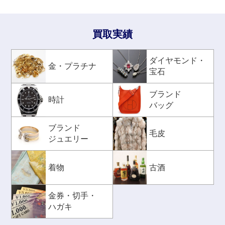
買取実績
ダイヤモンド・
金・プラチナ
宝石
ブランド
時計
バッグ
ブランド
毛皮
ジュエリー
着物
古酒
金券・切手・
ハガキ