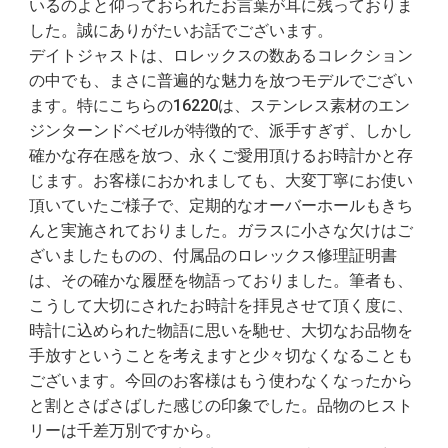
いるのよと仰っておられたお言葉が耳に残っておりま
した。誠にありがたいお話でございます。
デイトジャストは、ロレックスの数あるコレクション
の中でも、まさに普遍的な魅力を放つモデルでござい
ます。特にこちらの16220は、ステンレス素材のエン
ジンターンドベゼルが特徴的で、派手すぎず、しかし
確かな存在感を放つ、永くご愛用頂けるお時計かと存
じます。お客様におかれましても、大変丁寧にお使い
頂いていたご様子で、定期的なオーバーホールもきち
んと実施されておりました。ガラスに小さな欠けはご
ざいましたものの、付属品のロレックス修理証明書
は、その確かな履歴を物語っておりました。筆者も、
こうして大切にされたお時計を拝見させて頂く度に、
時計に込められた物語に思いを馳せ、大切なお品物を
手放すということを考えますと少々切なくなることも
ございます。今回のお客様はもう使わなくなったから
と割とさばさばした感じの印象でした。品物のヒスト
リーは千差万別ですから。