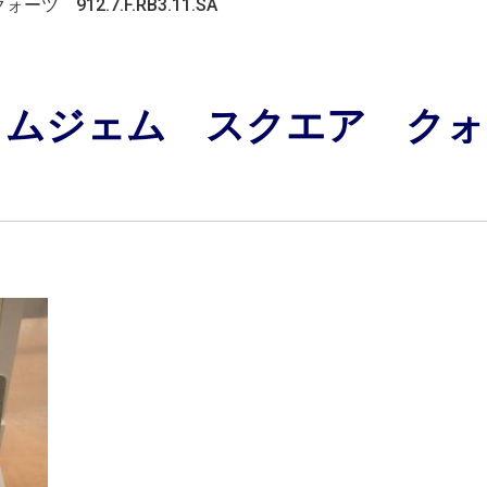
912.7.F.RB3.11.SA
イムジェム スクエア ク